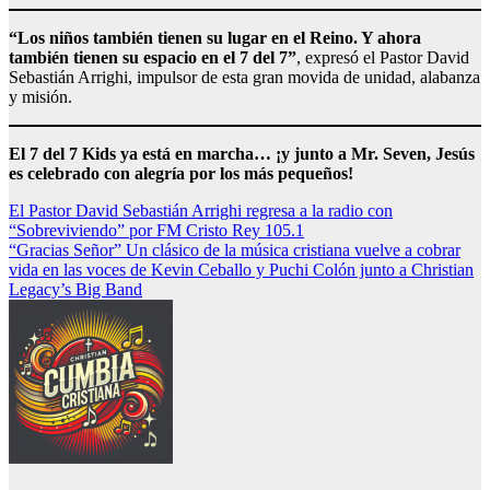
“Los niños también tienen su lugar en el Reino. Y ahora
también tienen su espacio en el 7 del 7”
, expresó el Pastor David
Sebastián Arrighi, impulsor de esta gran movida de unidad, alabanza
y misión.
El 7 del 7 Kids ya está en marcha… ¡y junto a Mr. Seven, Jesús
es celebrado con alegría por los más pequeños!
Navegación
El Pastor David Sebastián Arrighi regresa a la radio con
“Sobreviviendo” por FM Cristo Rey 105.1
de
“Gracias Señor” Un clásico de la música cristiana vuelve a cobrar
entradas
vida en las voces de Kevin Ceballo y Puchi Colón junto a Christian
Legacy’s Big Band