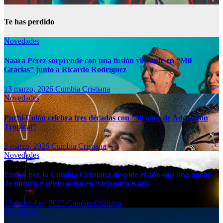
Te has perdido
Novedades
Naara Pérez sorprende con una fusión vibrante en “Mil
Gracias” junto a Ricardo Rodríguez
13 marzo, 2026
Cumbia Cristiana
Novedades
Puchi Colón celebra tres décadas con “30 años de Adoración
Tropical”
2 marzo, 2026
Cumbia Cristiana
Novedades
Pasión por la Cumbia Cristiana despide el año con una noche
de música y celebración en Alejandro Korn
13 diciembre, 2025
Cumbia Cristiana
Novedades