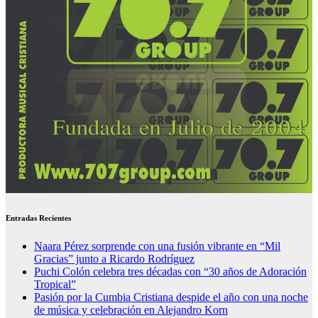
Entradas Recientes
Naara Pérez sorprende con una fusión vibrante en “Mil
Gracias” junto a Ricardo Rodríguez
Puchi Colón celebra tres décadas con “30 años de Adoración
Tropical”
Pasión por la Cumbia Cristiana despide el año con una noche
de música y celebración en Alejandro Korn