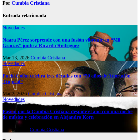
Por
Cumbia Cristiana
Entrada relacionada
Novedades
Naara Pérez sorprende con una fusión vibrante en “Mil
Gracias” junto a Ricardo Rodríguez
Mar 13, 2026
Cumbia Cristiana
Novedades
Puchi Colón celebra tres décadas con “30 años de Adoración
Tropical”
Mar 2, 2026
Cumbia Cristiana
Novedades
Pasión por la Cumbia Cristiana despide el año con una noche
de música y celebración en Alejandro Korn
Dic 13, 2025
Cumbia Cristiana